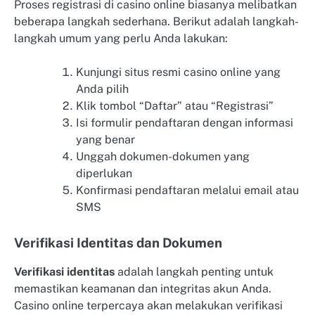
Proses registrasi di casino online biasanya melibatkan
beberapa langkah sederhana. Berikut adalah langkah-
langkah umum yang perlu Anda lakukan:
Kunjungi situs resmi casino online yang
Anda pilih
Klik tombol “Daftar” atau “Registrasi”
Isi formulir pendaftaran dengan informasi
yang benar
Unggah dokumen-dokumen yang
diperlukan
Konfirmasi pendaftaran melalui email atau
SMS
Verifikasi Identitas dan Dokumen
Verifikasi identitas
adalah langkah penting untuk
memastikan keamanan dan integritas akun Anda.
Casino online terpercaya akan melakukan verifikasi