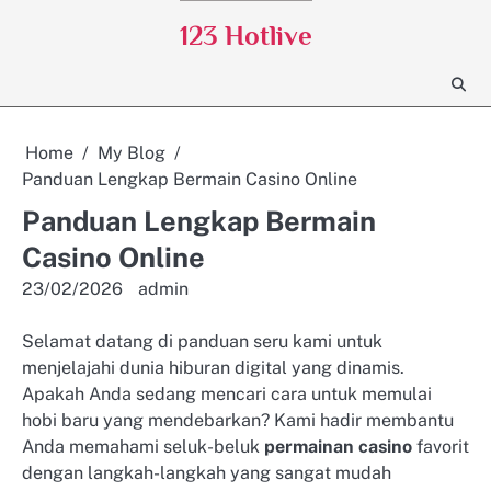
Skip
123 Hotlive
to
content
Home
My Blog
Panduan Lengkap Bermain Casino Online
Panduan Lengkap Bermain
Casino Online
23/02/2026
admin
Selamat datang di panduan seru kami untuk
menjelajahi dunia hiburan digital yang dinamis.
Apakah Anda sedang mencari cara untuk memulai
hobi baru yang mendebarkan? Kami hadir membantu
Anda memahami seluk-beluk
permainan casino
favorit
dengan langkah-langkah yang sangat mudah