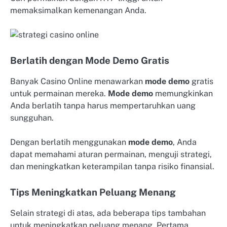
memaksimalkan kemenangan Anda.
Berlatih dengan Mode Demo Gratis
Banyak Casino Online menawarkan
mode demo
gratis
untuk permainan mereka.
Mode demo
memungkinkan
Anda berlatih tanpa harus mempertaruhkan uang
sungguhan.
Dengan berlatih menggunakan
mode demo
, Anda
dapat memahami aturan permainan, menguji strategi,
dan meningkatkan keterampilan tanpa risiko finansial.
Tips Meningkatkan Peluang Menang
Selain strategi di atas, ada beberapa tips tambahan
untuk meningkatkan peluang menang. Pertama,