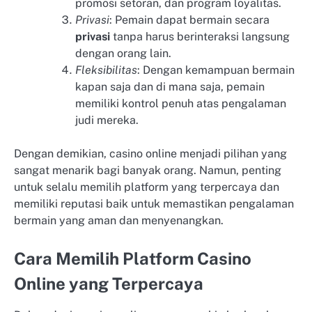
promosi setoran, dan program loyalitas.
Privasi
: Pemain dapat bermain secara
privasi
tanpa harus berinteraksi langsung
dengan orang lain.
Fleksibilitas
: Dengan kemampuan bermain
kapan saja dan di mana saja, pemain
memiliki kontrol penuh atas pengalaman
judi mereka.
Dengan demikian, casino online menjadi pilihan yang
sangat menarik bagi banyak orang. Namun, penting
untuk selalu memilih platform yang terpercaya dan
memiliki reputasi baik untuk memastikan pengalaman
bermain yang aman dan menyenangkan.
Cara Memilih Platform Casino
Online yang Terpercaya