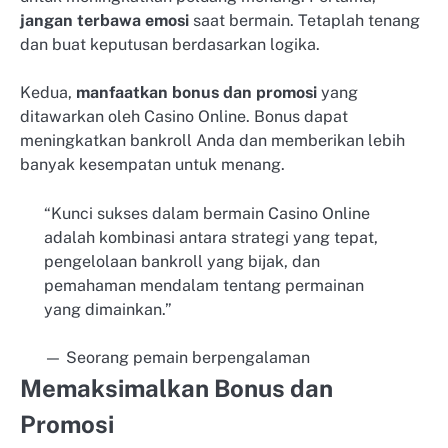
jangan terbawa emosi
saat bermain. Tetaplah tenang
dan buat keputusan berdasarkan logika.
Kedua,
manfaatkan bonus dan promosi
yang
ditawarkan oleh Casino Online. Bonus dapat
meningkatkan bankroll Anda dan memberikan lebih
banyak kesempatan untuk menang.
“Kunci sukses dalam bermain Casino Online
adalah kombinasi antara strategi yang tepat,
pengelolaan bankroll yang bijak, dan
pemahaman mendalam tentang permainan
yang dimainkan.”
— Seorang pemain berpengalaman
Memaksimalkan Bonus dan
Promosi