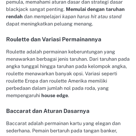
pemula, memahami aturan dasar dan strategi dasar
blackjack sangat penting.
Memulai dengan taruhan
rendah
dan
mempelajari kapan harus hit atau stand
dapat meningkatkan peluang menang.
Roulette dan Variasi Permainannya
Roulette adalah permainan keberuntungan yang
menawarkan berbagai jenis taruhan. Dari taruhan pada
angka tunggal hingga taruhan pada kelompok angka,
roulette menawarkan banyak opsi. Variasi seperti
roulette Eropa dan roulette Amerika memiliki
perbedaan dalam jumlah nol pada roda, yang
mempengaruhi
house edge
.
Baccarat dan Aturan Dasarnya
Baccarat adalah permainan kartu yang elegan dan
sederhana. Pemain bertaruh pada tangan banker,