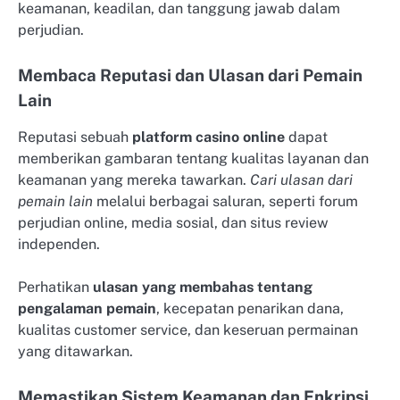
keamanan, keadilan, dan tanggung jawab dalam
perjudian.
Membaca Reputasi dan Ulasan dari Pemain
Lain
Reputasi sebuah
platform casino online
dapat
memberikan gambaran tentang kualitas layanan dan
keamanan yang mereka tawarkan.
Cari ulasan dari
pemain lain
melalui berbagai saluran, seperti forum
perjudian online, media sosial, dan situs review
independen.
Perhatikan
ulasan yang membahas tentang
pengalaman pemain
, kecepatan penarikan dana,
kualitas customer service, dan keseruan permainan
yang ditawarkan.
Memastikan Sistem Keamanan dan Enkripsi