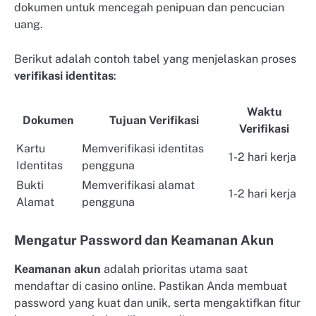
dokumen untuk mencegah penipuan dan pencucian
uang.
Berikut adalah contoh tabel yang menjelaskan proses
verifikasi identitas
:
Waktu
Dokumen
Tujuan Verifikasi
Verifikasi
Kartu
Memverifikasi identitas
1-2 hari kerja
Identitas
pengguna
Bukti
Memverifikasi alamat
1-2 hari kerja
Alamat
pengguna
Mengatur Password dan Keamanan Akun
Keamanan akun
adalah prioritas utama saat
mendaftar di casino online. Pastikan Anda membuat
password yang kuat dan unik, serta mengaktifkan fitur