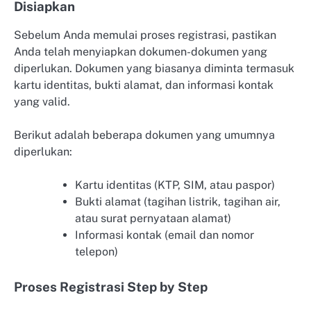
Disiapkan
Sebelum Anda memulai proses registrasi, pastikan
Anda telah menyiapkan dokumen-dokumen yang
diperlukan. Dokumen yang biasanya diminta termasuk
kartu identitas, bukti alamat, dan informasi kontak
yang valid.
Berikut adalah beberapa dokumen yang umumnya
diperlukan:
Kartu identitas (KTP, SIM, atau paspor)
Bukti alamat (tagihan listrik, tagihan air,
atau surat pernyataan alamat)
Informasi kontak (email dan nomor
telepon)
Proses Registrasi Step by Step