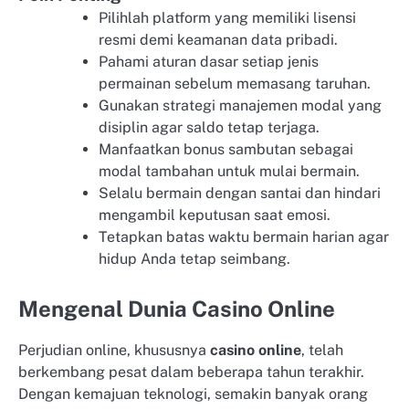
Pilihlah platform yang memiliki lisensi
resmi demi keamanan data pribadi.
Pahami aturan dasar setiap jenis
permainan sebelum memasang taruhan.
Gunakan strategi manajemen modal yang
disiplin agar saldo tetap terjaga.
Manfaatkan bonus sambutan sebagai
modal tambahan untuk mulai bermain.
Selalu bermain dengan santai dan hindari
mengambil keputusan saat emosi.
Tetapkan batas waktu bermain harian agar
hidup Anda tetap seimbang.
Mengenal Dunia Casino Online
Perjudian online, khususnya
casino online
, telah
berkembang pesat dalam beberapa tahun terakhir.
Dengan kemajuan teknologi, semakin banyak orang