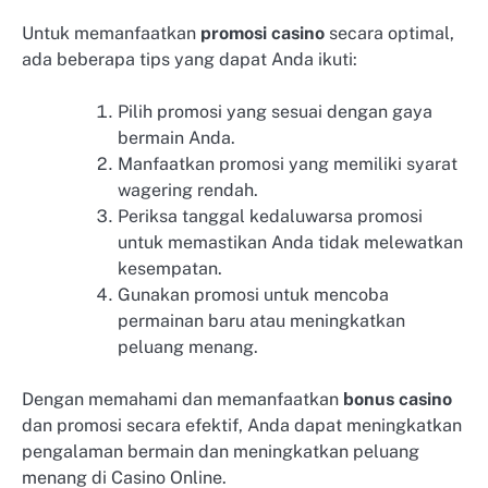
Untuk memanfaatkan
promosi casino
secara optimal,
ada beberapa tips yang dapat Anda ikuti:
Pilih promosi yang sesuai dengan gaya
bermain Anda.
Manfaatkan promosi yang memiliki syarat
wagering rendah.
Periksa tanggal kedaluwarsa promosi
untuk memastikan Anda tidak melewatkan
kesempatan.
Gunakan promosi untuk mencoba
permainan baru atau meningkatkan
peluang menang.
Dengan memahami dan memanfaatkan
bonus casino
dan promosi secara efektif, Anda dapat meningkatkan
pengalaman bermain dan meningkatkan peluang
menang di Casino Online.