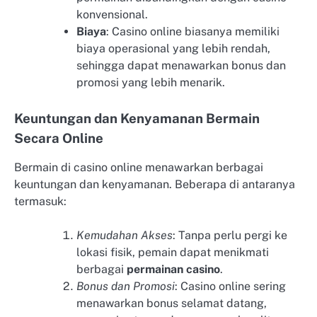
konvensional.
Biaya
: Casino online biasanya memiliki
biaya operasional yang lebih rendah,
sehingga dapat menawarkan bonus dan
promosi yang lebih menarik.
Keuntungan dan Kenyamanan Bermain
Secara Online
Bermain di casino online menawarkan berbagai
keuntungan dan kenyamanan. Beberapa di antaranya
termasuk:
Kemudahan Akses
: Tanpa perlu pergi ke
lokasi fisik, pemain dapat menikmati
berbagai
permainan casino
.
Bonus dan Promosi
: Casino online sering
menawarkan bonus selamat datang,