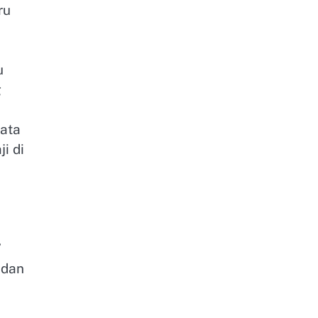
ru
u
g
yata
i di
”
 dan