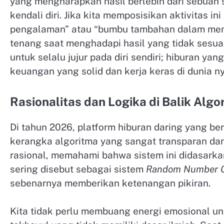
yang mengharapkan hasil berlebih dari sebuah 
kendali diri. Jika kita memposisikan aktivitas 
pengalaman” atau “bumbu tambahan dalam menon
tenang saat menghadapi hasil yang tidak sesua
untuk selalu jujur pada diri sendiri; hiburan 
keuangan yang solid dan kerja keras di dunia n
Rasionalitas dan Logika di Balik Algor
Di tahun 2026, platform hiburan daring yang be
kerangka algoritma yang sangat transparan dan
rasional, memahami bahwa sistem ini didasarkan
sering disebut sebagai sistem
Random Number G
sebenarnya memberikan ketenangan pikiran.
Kita tidak perlu membuang energi emosional u