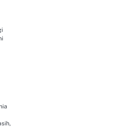
gi
ni
nia
sih,