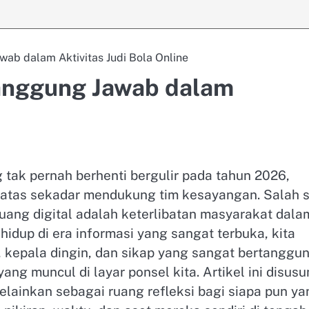
b dalam Aktivitas Judi Bola Online
anggung Jawab dalam
 tak pernah berhenti bergulir pada tahun 2026,
batas sekadar mendukung tim kesayangan. Salah 
ang digital adalah keterlibatan masyarakat dala
 hidup di era informasi yang sangat terbuka, kita
, kepala dingin, dan sikap yang sangat bertanggu
ng muncul di layar ponsel kita. Artikel ini disusu
lainkan sebagai ruang refleksi bagi siapa pun ya