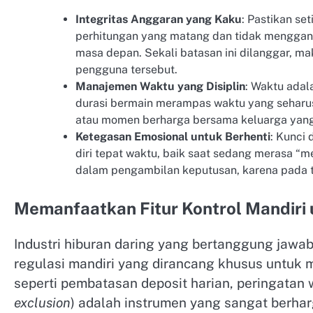
Integritas Anggaran yang Kaku
: Pastikan se
perhitungan yang matang dan tidak menggan
masa depan. Sekali batasan ini dilanggar, ma
pengguna tersebut.
Manajemen Waktu yang Disiplin
: Waktu adal
durasi bermain merampas waktu yang seharusn
atau momen berharga bersama keluarga yang 
Ketegasan Emosional untuk Berhenti
: Kunci
diri tepat waktu, baik saat sedang merasa “
dalam pengambilan keputusan, karena pada ti
Memanfaatkan Fitur Kontrol Mandiri 
Industri hiburan daring yang bertanggung jawab
regulasi mandiri yang dirancang khusus untuk m
seperti pembatasan deposit harian, peringatan w
exclusion
) adalah instrumen yang sangat berhar