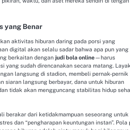
 pikiran, waktu, dan aset mereka sendiri di tengah 
s yang Benar
an aktivitas hiburan daring pada porsi yang
an digital akan selalu sadar bahwa apa pun yang
ang berkaitan dengan
judi bola online
—harus
asi yang sudah direncanakan secara matang. Laya
ngan langsung di stadion, membeli pernak-pernik 
 siaran langsung berbayar, dana untuk hiburan
dan tidak akan mengguncang stabilitas hidup seha
ali berakar dari ketidakmampuan seseorang untuk
tres dan “pengharapan keuntungan instan”. Pola p